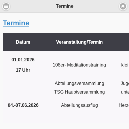
Termine
Wir verwenden Cookies, um Inhalte zu
personalisieren und die Zugriffe auf unsere
Website zu analysieren.
Termine
Durch die Nutzung unserer Dienste erklärst Du Dich mit dem
Einsatz von Cookies einverstanden
Datum
Veranstaltung/Termin
Einverstanden
01.01.2026
Mehr über Cookies
108er- Meditationstraining
kle
17 Uhr
Abteilungsversammlung
Jug
TSG Hauptversammlung
unt
04.-07.06.2026
Abteilungsausflug
Herz