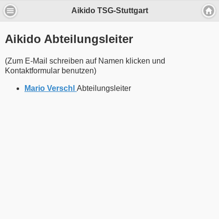
Aikido TSG-Stuttgart
Wir verwenden Cookies, um Inhalte zu
personalisieren und die Zugriffe auf unsere
Website zu analysieren.
Aikido Abteilungsleiter
Durch die Nutzung unserer Dienste erklärst Du Dich mit dem
(Zum E-Mail schreiben auf Namen klicken und
Einsatz von Cookies einverstanden
Kontaktformular benutzen)
Einverstanden
Mario Verschl
Abteilungsleiter
Mehr über Cookies