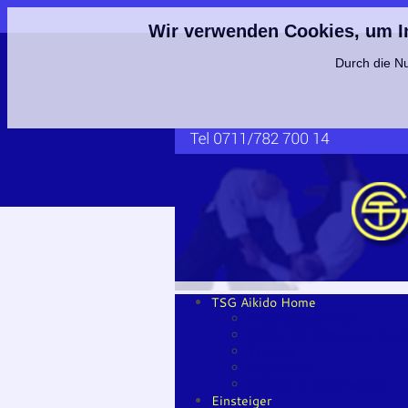
Wir verwenden Cookies, um Inh
Durch die Nu
TSG Aikido Home
Mitgliederstimmen
Aikido für Körper und Seel
Termine
Impressum
Cookies & Datenschutz
Einsteiger