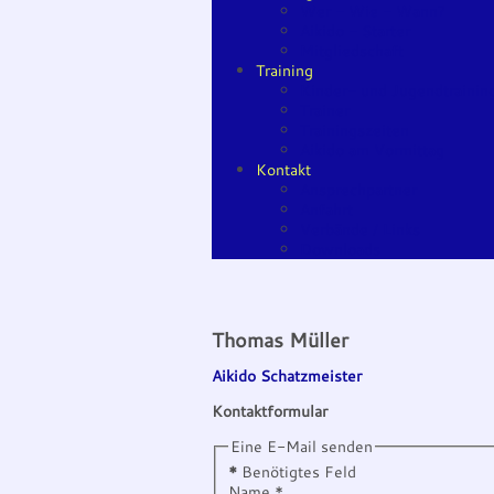
Wer - Wie - Wann?
Aikido - Starter
Mitgliedschaft
Training
Kinder- und Jugendtrainin
Trainer
Trainingszeiten
Aikido am Vormittag
Kontakt
Ansprechpartner
Anfahrt
Verbände / Links
Downloads
Thomas Müller
Aikido Schatzmeister
Kontaktformular
Eine E-Mail senden
*
Benötigtes Feld
Name
*